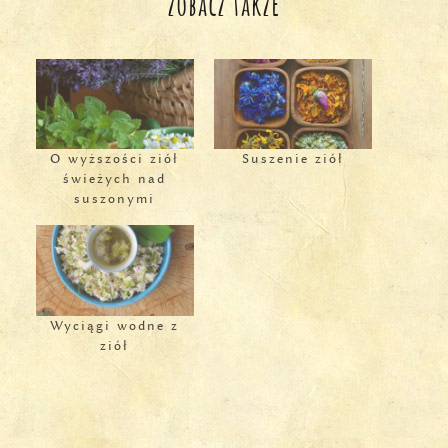
zobacz także
O wyższości ziół
Suszenie ziół
świeżych nad
suszonymi
Wyciągi wodne z
ziół