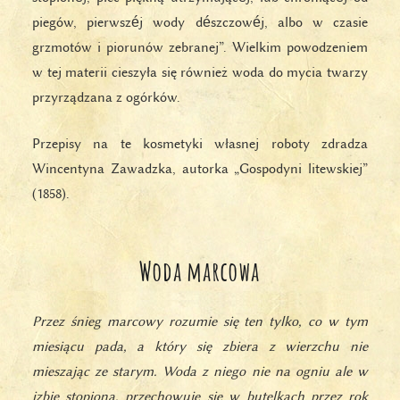
piegów, pierwszéj wody dészczowéj, albo w czasie
grzmotów i piorunów zebranej”. Wielkim powodzeniem
w tej materii cieszyła się również woda do mycia twarzy
przyrządzana z ogórków.
Przepisy na te kosmetyki własnej roboty zdradza
Wincentyna Zawadzka, autorka „Gospodyni litewskiej”
(1858).
Woda marcowa
Przez śnieg marcowy rozumie się ten tylko, co w tym
miesiącu pada, a który się zbiera z wierzchu nie
mieszając ze starym. Woda z niego nie na ogniu ale w
izbie stopiona, przechowuje się w butelkach przez rok