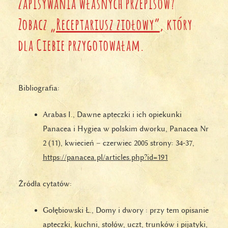
zapisywania własnych przepisów?
Zobacz
„Receptariusz ziołowy”
, który
dla Ciebie przygotowałam.
Bibliografia:
Arabas I., Dawne apteczki i ich opiekunki
Panacea i Hygiea w polskim dworku, Panacea Nr
2 (11), kwiecień – czerwiec 2005 strony: 34-37,
https://panacea.pl/articles.php?id=191
Źródła cytatów:
Gołębiowski Ł., Domy i dwory : przy tem opisanie
apteczki, kuchni, stołów, uczt, trunków i pijatyki,