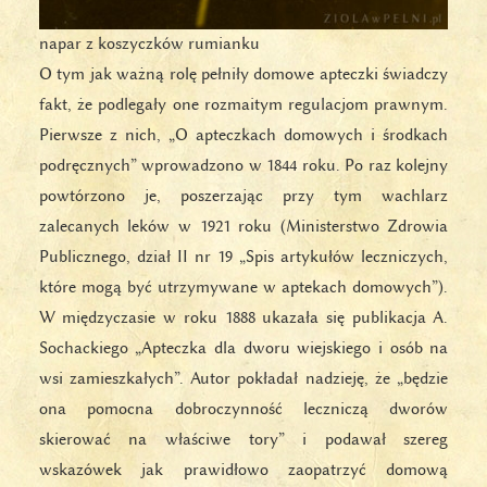
napar z koszyczków rumianku
O tym jak ważną rolę pełniły domowe apteczki świadczy
fakt, że podlegały one rozmaitym regulacjom prawnym.
Pierwsze z nich, „O apteczkach domowych i środkach
podręcznych” wprowadzono w 1844 roku. Po raz kolejny
powtórzono je, poszerzając przy tym wachlarz
zalecanych leków w 1921 roku (Ministerstwo Zdrowia
Publicznego, dział II nr 19 „Spis artykułów leczniczych,
które mogą być utrzymywane w aptekach domowych”).
W międzyczasie w roku 1888 ukazała się publikacja A.
Sochackiego „Apteczka dla dworu wiejskiego i osób na
wsi zamieszkałych”. Autor pokładał nadzieję, że „będzie
ona pomocna dobroczynność leczniczą dworów
skierować na właściwe tory” i podawał szereg
wskazówek jak prawidłowo zaopatrzyć domową