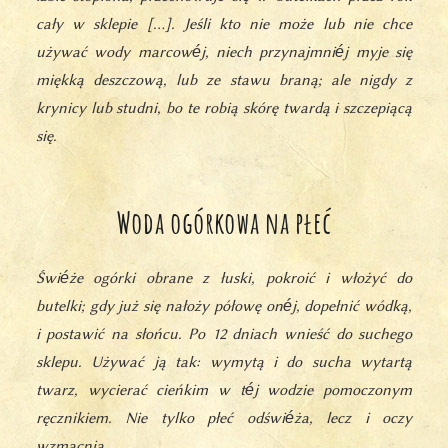
cały w sklepie […]. Jeśli kto nie może lub nie chce
używać wody marcowéj, niech przynajmniéj myje się
miękką deszczową, lub ze stawu braną; ale nigdy z
krynicy lub studni, bo te robią skórę twardą i szczepiącą
się.
Woda ogórkowa na płeć
Świéże ogórki obrane z łuski, pokroić i włożyć do
butelki; gdy już się nałoży półowę onéj, dopełnić wódką,
i postawić na słońcu. Po 12 dniach wnieść do suchego
sklepu. Używać ją tak: wymytą i do sucha wytartą
twarz, wycierać cieńkim w téj wodzie pomoczonym
ręcznikiem. Nie tylko płeć odświéża, lecz i oczy
wzmacnia