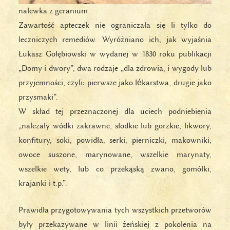
nalewka z geranium
Zawartość apteczek nie ograniczała się li tylko do
leczniczych remediów. Wyróżniano ich, jak wyjaśnia
Łukasz Gołębiowski w wydanej w 1830 roku publikacji
„Domy i dwory”, dwa rodzaje „dla zdrowia, i wygody lub
przyjemności, czyli: pierwsze jako lékarstwa, drugie jako
przysmaki”.
W skład tej przeznaczonej dla uciech podniebienia
„należały wódki zakrawne, słodkie lub gorzkie, likwory,
konfitury, soki, powidła, serki, pierniczki, makowniki,
owoce suszone, marynowane, wszelkie marynaty,
wszelkie wety, lub co przekąską zwano, gomółki,
krajanki i t.p.”.
Prawidła przygotowywania tych wszystkich przetworów
były przekazywane w linii żeńskiej z pokolenia na