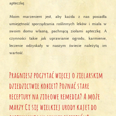
apteczkę.
Moim marzeniem jest, aby każda z nas posiadła
umiejętność sporządzania roślinnych leków i miała w
swoim domu własną, pachnącą ziołami apteczkę. A
czynności takie jak uprawianie ogrodu, karmienie,
leczenie odzyskały w naszym świecie należytą im
wartość.
Pragniesz poczytać więcej o zielarskim
dziedzictwie kobiet? Poznać stare
receptury na ziołowe remedia? A może
marzy Ci się wielkiej urody kajet do