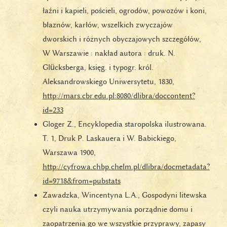
łaźni i kapieli, pościeli, ogrodów, powozów i koni,
błaznów, karłów, wszelkich zwyczajów
dworskich i różnych obyczajowych szczegółów,
W Warszawie : nakład autora : druk. N.
Glücksberga, księg. i typogr. król.
Aleksandrowskiego Uniwersytetu, 1830,
http://mars.cbr.edu.pl:8080/dlibra/doccontent?
id=233
Gloger Z., Encyklopedia staropolska ilustrowana.
T. 1, Druk P. Laskauera i W. Babickiego,
Warszawa 1900,
http://cyfrowa.chbp.chelm.pl/dlibra/docmetadata?
id=9718&from=pubstats
Zawadzka, Wincentyna L.A., Gospodyni litewska
czyli nauka utrzymywania porządnie domu i
zaopatrzenia go we wszystkie przyprawy, zapasy