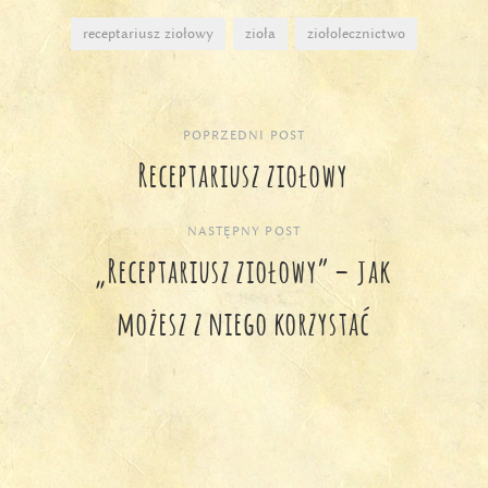
receptariusz ziołowy
zioła
ziołolecznictwo
POPRZEDNI POST
Nawigacja
Receptariusz ziołowy
wpisu
NASTĘPNY POST
„Receptariusz ziołowy” – jak
możesz z niego korzystać