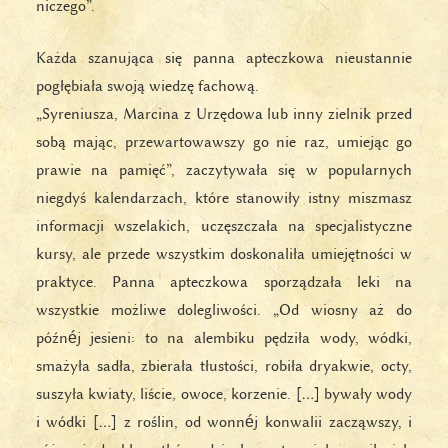
niczego”.
Każda szanująca się panna apteczkowa nieustannie
pogłębiała swoją wiedzę fachową.
„Syreniusza, Marcina z Urzędowa lub inny zielnik przed
sobą mając, przewartowawszy go nie raz, umiejąc go
prawie na pamięć”, zaczytywała się w popularnych
niegdyś kalendarzach, które stanowiły istny miszmasz
informacji wszelakich, uczęszczała na specjalistyczne
kursy, ale przede wszystkim doskonaliła umiejętności w
praktyce. Panna apteczkowa sporządzała leki na
wszystkie możliwe dolegliwości. „Od wiosny aż do
późnéj jesieni: to na alembiku pędziła wody, wódki,
smażyła sadła, zbierała tłustości, robiła dryakwie, octy,
suszyła kwiaty, liście, owoce, korzenie. […] bywały wody
i wódki […] z roślin, od wonnéj konwalii zacząwszy, i