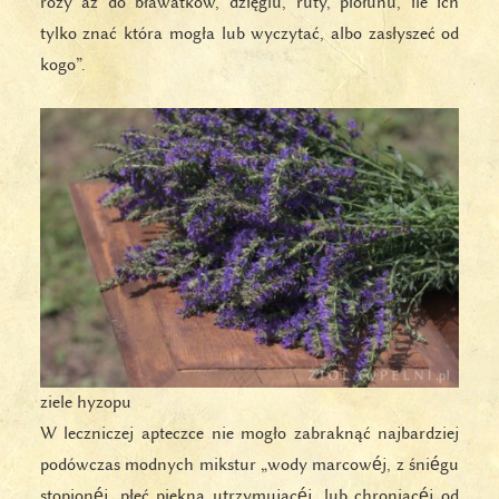
róży aż do bławatków, dzięglu, ruty, piołunu, ile ich
tylko znać która mogła lub wyczytać, albo zasłyszeć od
kogo”.
ziele hyzopu
W leczniczej apteczce nie mogło zabraknąć najbardziej
podówczas modnych mikstur „wody marcowéj, z śniégu
stopionéj, płeć piękną utrzymującéj, lub chroniącéj od