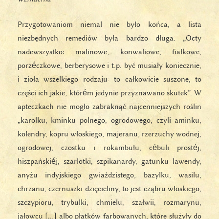
Przygotowaniom niemal nie było końca, a lista
niezbędnych remediów była bardzo długa. „Octy
nadewszystko: malinowe, konwaliowe, fiałkowe,
porzéczkowe, berberysowe i t.p. być musiały koniecznie,
i zioła wszelkiego rodzaju: to całkowicie suszone, to
części ich jakie, którém jedynie przyznawano skutek”. W
apteczkach nie mogło zabraknąć najcenniejszych roślin
„karolku, kminku polnego, ogrodowego, czyli aminku,
kolendry, kopru włoskiego, majeranu, rzerzuchy wodnej,
ogrodowej, czostku i rokambułu, cébuli prostéj,
hiszpańskiéj, szarlotki, szpikanardy, gatunku lawendy,
anyżu indyjskiego gwiaździstego, bazylku, wasilu,
chrzanu, czernuszki dzięcieliny, to jest cząbru włoskiego,
szczypioru, trybulki, chmielu, szałwii, rozmarynu,
jałowcu […] albo płatków farbowanych, które służyły do