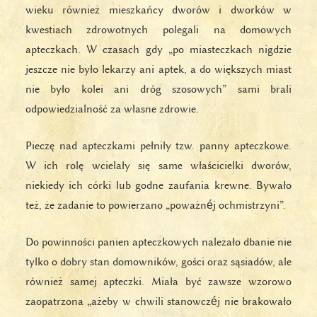
wieku również mieszkańcy dworów i dworków w
kwestiach zdrowotnych polegali na domowych
apteczkach. W czasach gdy „po miasteczkach nigdzie
jeszcze nie było lekarzy ani aptek, a do większych miast
nie było kolei ani dróg szosowych” sami brali
odpowiedzialność za własne zdrowie.
Pieczę nad apteczkami pełniły tzw. panny apteczkowe.
W ich rolę wcielały się same właścicielki dworów,
niekiedy ich córki lub godne zaufania krewne. Bywało
też, że zadanie to powierzano „poważnéj ochmistrzyni”.
Do powinności panien apteczkowych należało dbanie nie
tylko o dobry stan domowników, gości oraz sąsiadów, ale
również samej apteczki. Miała być zawsze wzorowo
zaopatrzona „ażeby w chwili stanowczéj nie brakowało