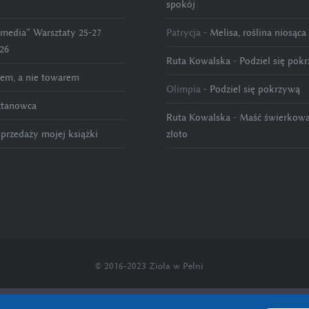
spokój
emedia” Warsztaty 25-27
Patrycja
-
Melisa, roślina niosąca
26
Ruta Kowalska
-
Podziel się pok
rem, a nie towarem
Olimpia
-
Podziel się pokrzywą
ztanowca
Ruta Kowalska
-
Maść świerkowa
sprzedaży mojej książki
złoto
© 2016-2023 Zioła w Pełni
 działania oraz korzystania z narzędzi społecznościowych. Szcz