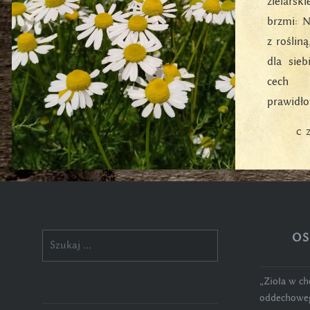
zielarsk
brzmi: N
z roślin
dla sie
cech 
prawidł
C
OS
Szukaj:
„Zioła w c
oddechoweg