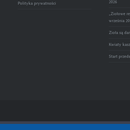
2026
Polityka prywatności
„Ziołowe r
września 20
Zioła są da
Kwiaty kas
Start przed
Strona wykorzystuje pliki cookies w celu prawidłowego jej