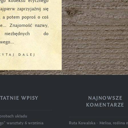
iego kodeksu etycznego
ajpierw zaprzyjaźnij się
ą, a potem poproś o coś
bie… Znajomość nazwy,
niezbędnych do
owego…
ZYTAJ DALEJ
TATNIE WPISY
NAJNOWSZE
KOMENTARZE
horobach układu
o” warsztaty 6 września
Ruta Kowalska
-
Melisa, roślina 