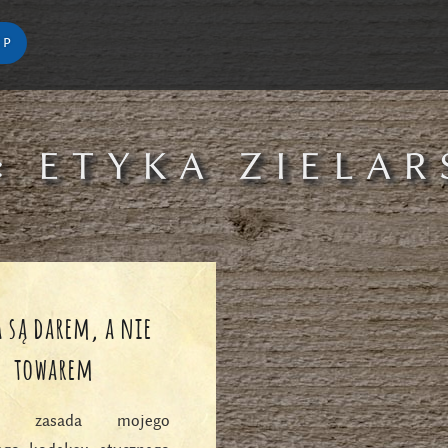
EP
:
ETYKA ZIELAR
a są darem, a nie
towarem
sza zasada mojego