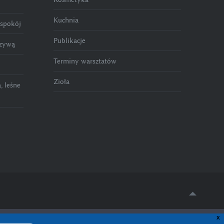
Kuchnia
 spokój
Publikacje
rzywą
Terminy warsztatów
Zioła
, leśne
X
egóły znajdują się w