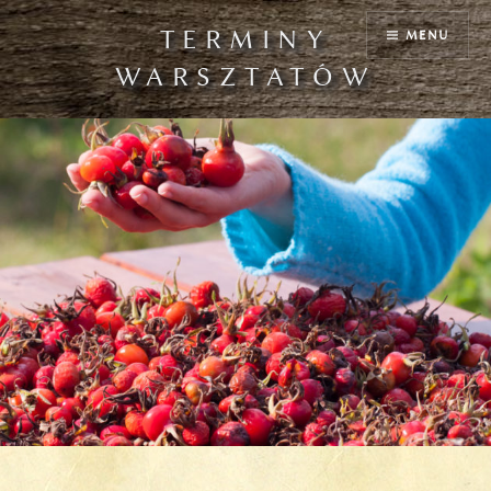
Przejdź
TERMINY
MENU
do
treści
WARSZTATÓW