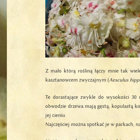
Z mało którą rośliną łączy mnie tak wie
kasztanowcem zwyczajnym (
Aesculus hip
Te dorastające zwykle do wysokości 30
obwodzie drzewa mają gęstą, kopulastą kor
jej cieniu.
Najczęściej można spotkać je w parkach, n