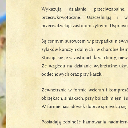
Wykazują działanie przeciwzapalne,
przeciwkrwotoczne. Uszczelniają i 
przeciwdziałają zastojom żylnym. Usprawni
Są cennym surowcem w przypadku niewydol
żylaków kończyn dolnych i w chorobie hem
Stosuje się je w zastojach krwi i limfy, nie
Ze względu na działanie wykrztuśne używ
oddechowych oraz przy kaszlu.
Zewnętrznie w formie wcierań i kompresó
obrzękach, siniakach, przy bólach mięśni i
W formie nasiadówek dobrze sprawdzą się
Posiadają zdolność hamowania nadmierne