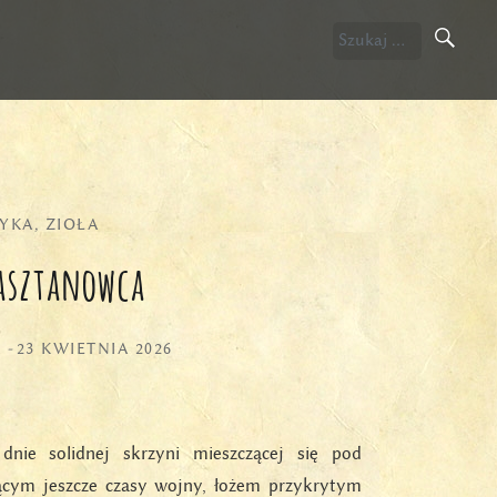
Szukaj:
YKA
,
ZIOŁA
asztanowca
A
-
23 KWIETNIA 2026
ie solidnej skrzyni mieszczącej się pod
ącym jeszcze czasy wojny, łożem przykrytym