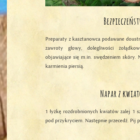
Bezpieczeńs
Preparaty z kasztanowca podawane doustn
zawroty głowy, dolegliwości żołądkowo
objawiające się m.in. swędzeniem skóry. N
karmienia piersią.
Napar z kwia
1 łyżkę rozdrobnionych kwiatów zalej 1 
pod przykryciem. Następnie przecedź. Pij po