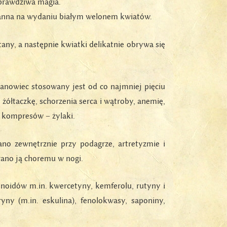
 prawdziwa magia.
panna na wydaniu białym welonem kwiatów.
tany, a następnie kwiatki delikatnie obrywa się
tanowiec stosowany jest od co najmniej pięciu
ółtaczkę, schorzenia serca i wątroby, anemię,
e kompresów – żylaki.
no zewnętrznie przy podagrze, artretyzmie i
rano ją choremu w nogi.
noidów m.in. kwercetyny, kemferolu, rutyny i
ny (m.in. eskulina), fenolokwasy, saponiny,