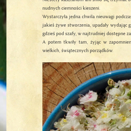
nudnych ciemności kieszeni.
Wystarczyła jedna chwila nieuwagi podczas
jakieś żywe stworzenia, upadały wydając g
gdzieś pod szafy, w najtrudniej dostępne z
A potem tkwiły tam, żyjąc w zapomnie
wielkich, świątecznych porządków.