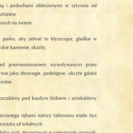
zyną i poduchami obleczonymi w sztywne od
sztanów.
nych na świeże.
o parku, aby zebrać te błyszczące, gładkie w
kie kamienie, skarby.
ed promieniowaniem wywoływanym przez
stwie jako złowrogie, podstępne, ukryte gdzieś
wodne.
zczaliśmy pod każdym łóżkiem i wciskaliśmy
orzonego rękami natury talizmanu miało być
wzrostu sił witalnych.
lisko ciała. Pozostawać w czeluściach ciasnych,