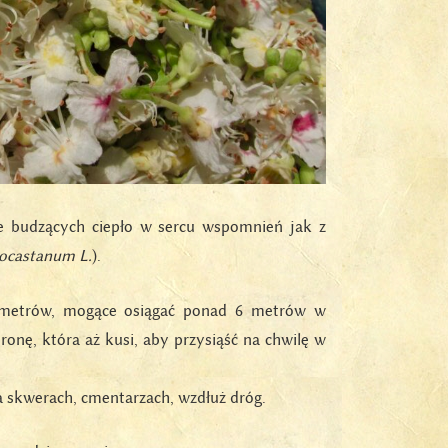
le budzących ciepło w sercu wspomnień jak z
pocastanum L.
).
 metrów, mogące osiągać ponad 6 metrów w
onę, która aż kusi, aby przysiąść na chwilę w
a skwerach, cmentarzach, wzdłuż dróg.