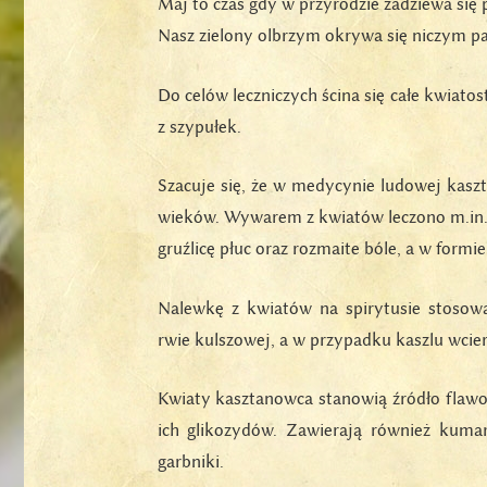
Maj to czas gdy w przyrodzie zadziewa się
Nasz zielony olbrzym okrywa się niczym 
Do celów leczniczych ścina się całe kwiatos
z szypułek.
Szacuje się, że w medycynie ludowej kasz
wieków. Wywarem z kwiatów leczono m.in. ż
gruźlicę płuc oraz rozmaite bóle, a w formi
Nalewkę z kwiatów na spirytusie stosowa
rwie kulszowej, a w przypadku kaszlu wcie
Kwiaty kasztanowca stanowią źródło flawo
ich glikozydów. Zawierają również kumary
garbniki.