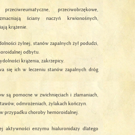
 przeciwreumatyczne, przeciwobrzękowe,
wzmacniają ściany naczyń krwionośnych,
ają krążenie.
ności żylnej, stanów zapalnych żył podudzi,
oroidalnej odbytu.
wydolności krążenia, zakrzepicy.
a się ich w leczeniu stanów zapalnych dróg
w są pomocne w zwichnięciach i złamaniach,
 stawów, odmrożeniach, żylakach kończyn.
 w przypadku choroby hemoroidalnej.
j aktywności enzymu hialuronidazy dlatego