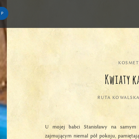
EP
KOSMET
Kwiaty k
RUTA KOWALSK
U mojej babci Stanisławy na samym dn
zajmującym niemal pół pokoju, pamiętaj