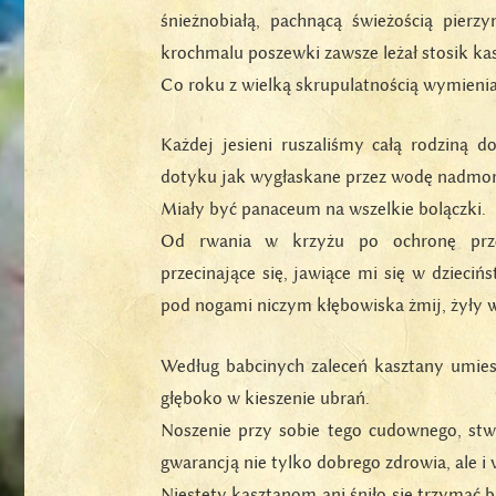
śnieżnobiałą, pachnącą świeżością pier
krochmalu poszewki zawsze leżał stosik ka
Co roku z wielką skrupulatnością wymienia
Każdej jesieni ruszaliśmy całą rodziną d
dotyku jak wygłaskane przez wodę nadmors
Miały być panaceum na wszelkie bolączki.
Od rwania w krzyżu po ochronę prz
przecinające się, jawiące mi się w dzieciń
pod nogami niczym kłębowiska żmij, żyły 
Według babcinych zaleceń kasztany umies
głęboko w kieszenie ubrań.
Noszenie przy sobie tego cudownego, stw
gwarancją nie tylko dobrego zdrowia, ale i 
Niestety kasztanom ani śniło się trzymać b