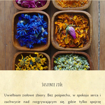
Suszenie ziół
Uwielbiam ziołowe zbiory. Bez pośpiechu, w spokoju serca i
zachwycie nad rozgrywającym się, gdzie tylko spojrzę