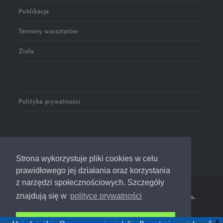
Publikacje
Terminy warsztatów
Zioła
Polityka prywatności
Strona wykorzystuje pliki cookies w celu
prawidłowego jej działania oraz korzystania
z narzędzi społecznościowych. Szczegóły
znajdują się w
polityce prywatności
© 2016-2023 Zioła w Pełni
Rozumiem i akceptuję
X