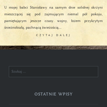
U mojej babci Stanisławy na samym dnie solidnej skrzyni
mieszczącej się pod zajmującym niemal pół pokoju,
pamiętającym jeszcze czasy wojny, łożem przykrytym
śnieżnobiałą, pachnącą świeżością…
CZYTAJ DALEJ
Szukaj:
OSTATNIE WPISY