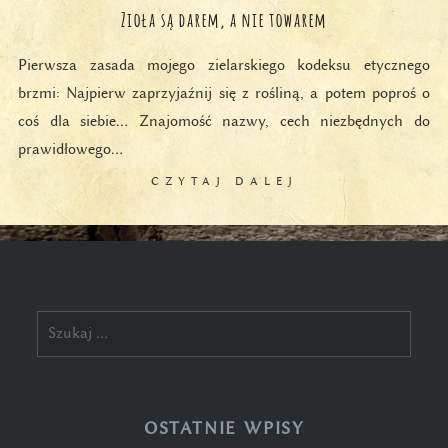
Zioła są darem, a nie towarem
Pierwsza zasada mojego zielarskiego kodeksu etycznego
brzmi: Najpierw zaprzyjaźnij się z rośliną, a potem poproś o
coś dla siebie… Znajomość nazwy, cech niezbędnych do
prawidłowego…
CZYTAJ DALEJ
Szukaj:
OSTATNIE WPISY