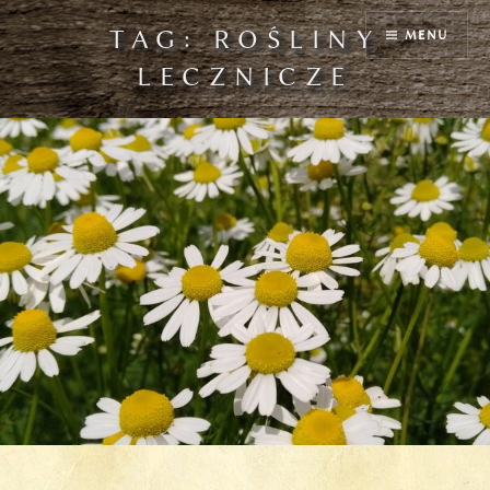
Przejdź
TAG:
ROŚLINY
MENU
do
treści
LECZNICZE