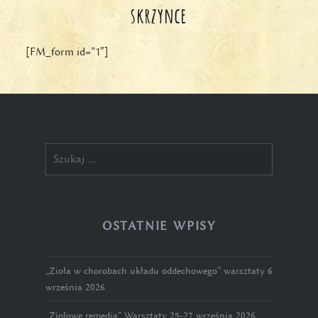
skrzynce
[FM_form id=”1″]
Szukaj:
OSTATNIE WPISY
„Zioła w chorobach układu oddechowego” warsztaty 6
września 2026
„Ziołowe remedia” Warsztaty 25-27 września 2026