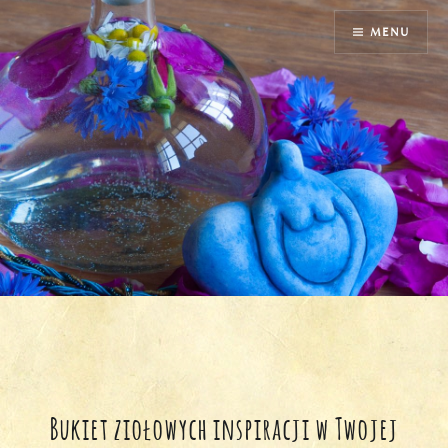
Przejdź
MENU
do
treści
Bukiet ziołowych inspiracji w Twojej