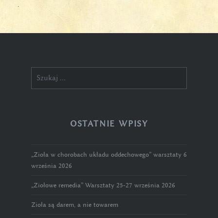
.
Szukaj:
OSTATNIE WPISY
„Zioła w chorobach układu oddechowego” warsztaty 6
września 2026
„Ziołowe remedia” Warsztaty 25-27 września 2026
Zioła są darem, a nie towarem