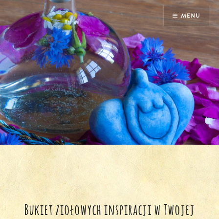
Przejdź
MENU
do
treści
Bukiet ziołowych inspiracji w Twojej