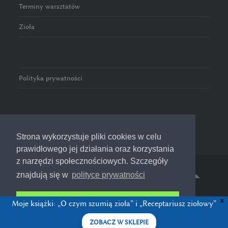
Terminy warsztatów
Zioła
Polityka prywatności
Strona wykorzystuje pliki cookies w celu
prawidłowego jej działania oraz korzystania
z narzędzi społecznościowych. Szczegóły
znajdują się w
polityce prywatności
© 2016-2023 Zioła w Pełni
Rozumiem i akceptuję
X
Moje książki: „O czym szumią zioła” i „Receptariusz ziołowy”
ZOBACZ W SKLEPIE