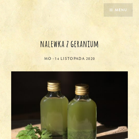
Przejdź
MENU
do
treści
nalewka z geranium
MO
-
14 LISTOPADA 2020