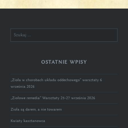
Szukaj:
OSTATNIE WPISY
„Zioła w chorobach układu oddechowego” warsztaty 6
września 2026
„Ziołowe remedia” Warsztaty 25-27 września 2026
Zioła są darem, a nie towarem
Kwiaty kasztanowca