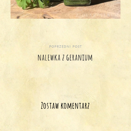
POPRZEDNI POST
Nawigacja
nalewka z geranium
wpisu
Zostaw komentarz