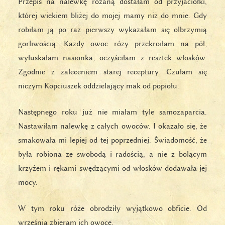
Przepis na nalewkę różaną dostałam od przyjaciółki,
której wiekiem bliżej do mojej mamy niż do mnie. Gdy
robiłam ją po raz pierwszy wykazałam się olbrzymią
gorliwością. Każdy owoc róży przekroiłam na pół,
wyłuskałam nasionka, oczyściłam z resztek włosków.
Zgodnie z zaleceniem starej receptury. Czułam się
niczym Kopciuszek oddzielający mak od popiołu.
Następnego roku już nie miałam tyle samozaparcia.
Nastawiłam nalewkę z całych owoców. I okazało się, że
smakowała mi lepiej od tej poprzedniej. Świadomość, że
była robiona ze swobodą i radością, a nie z bolącym
krzyżem i rękami swędzącymi od włosków dodawała jej
mocy.
W tym roku róże obrodziły wyjątkowo obficie. Od
września zbieram ich owoce.