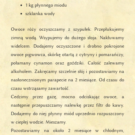
1 kg płynnego miodu
szklanka wody
Owoce róży oczyszczamy z szypułek. Przepłukujemy
zimną wodą. Wsypujemy do dużego słoja. Nakłuwamy
widelcem. Dodajemy oczyszczone i drobno pokrojone
owoce pigwowca, skórkę otartą z cytryny i pomarańczy,
połamany cynamon oraz goździki. Całość zalewamy
alkoholem. Zakręcamy szczelnie słój i pozostawiamy na
nasłonecznionym parapecie na 2 miesiące. Od czasu do
czasu wstrząsamy zawartość.
Cedzimy przez gazę, mocno odciskając owoce, a
następnie przepuszczamy nalewkę przez filtr do kawy.
Dodajemy do niej płynny miód uprzednio rozpuszczony
w ciepłej wodzie. Mieszamy.
Pozostawiamy na około 2 miesiące w chłodnym,