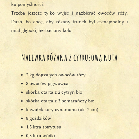
ku pomyślności.
Trzeba jeszcze tylko wyjść i nazbierać owoców róży.
Dużo, bo chcę, aby różany trunek był esencjonalny i
miał głęboki, herbaciany kolor.
Nalewka różana z cytrusową nutą
2 kg dojrzałych owoców róży
8 owoców pigwowca
skórka otarta z 2 cytryn bio
skórka otarta z 3 pomarańczy bio
kawałek kory cynamonu (ok. 2 cm)
8 goździków
1,5 litra spirytusu
0,5 litra wódki