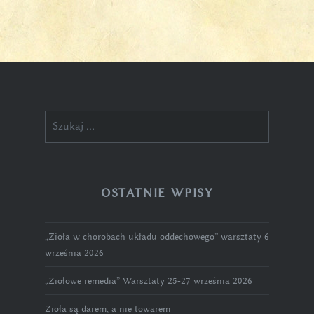
Szukaj:
OSTATNIE WPISY
„Zioła w chorobach układu oddechowego” warsztaty 6
września 2026
„Ziołowe remedia” Warsztaty 25-27 września 2026
Zioła są darem, a nie towarem