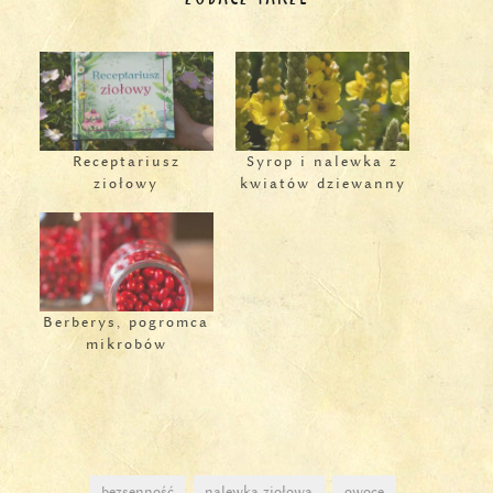
Receptariusz
Syrop i nalewka z
ziołowy
kwiatów dziewanny
Berberys, pogromca
mikrobów
bezsenność
nalewka ziołowa
owoce