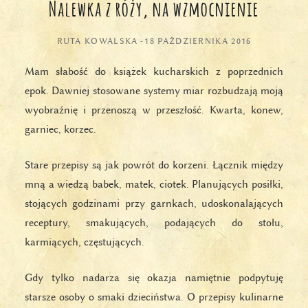
Nalewka z róży, na wzmocnienie
RUTA KOWALSKA
-
18 PAŹDZIERNIKA 2016
Mam słabość do książek kucharskich z poprzednich
epok. Dawniej stosowane systemy miar rozbudzają moją
wyobraźnię i przenoszą w przeszłość. Kwarta, konew,
garniec, korzec.
Stare przepisy są jak powrót do korzeni. Łącznik między
mną a wiedzą babek, matek, ciotek. Planujących posiłki,
stojących godzinami przy garnkach, udoskonalających
receptury, smakujących, podających do stołu,
karmiących, częstujących.
Gdy tylko nadarza się okazja namiętnie podpytuję
starsze osoby o smaki dzieciństwa. O przepisy kulinarne