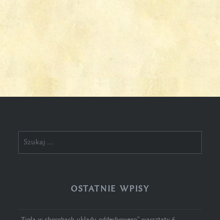
Szukaj:
OSTATNIE WPISY
„Zioła w chorobach układu oddechowego” warsztaty 6