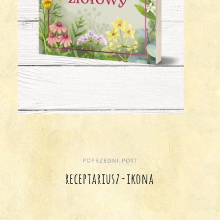
POPRZEDNI POST
Nawigacja
receptariusz-ikona
wpisu