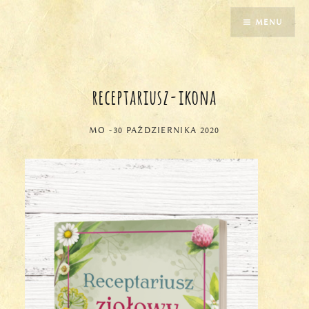
Przejdź
MENU
do
treści
receptariusz-ikona
MO
-
30 PAŹDZIERNIKA 2020