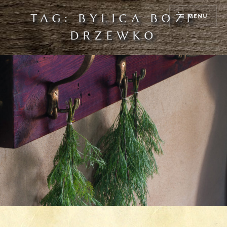
Przejdź
TAG:
BYLICA BOŻE
MENU
do
treści
DRZEWKO