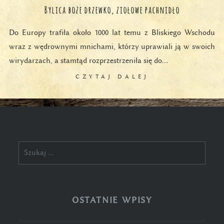
Bylica boże drzewko, ziołowe pachnidło
Do Europy trafiła około 1000 lat temu z Bliskiego Wschodu
wraz z wędrownymi mnichami, którzy uprawiali ją w swoich
wirydarzach, a stamtąd rozprzestrzeniła się do…
CZYTAJ DALEJ
Szukaj:
OSTATNIE WPISY