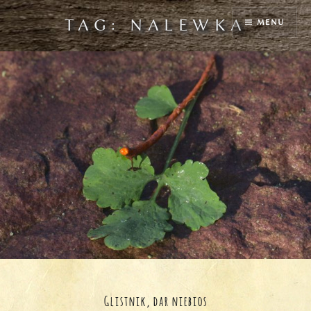
Przejdź
TAG:
NALEWKA
MENU
do
treści
Glistnik, dar niebios