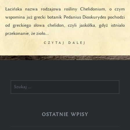
Łacińska nazwa rodzajowa rośliny Chelidonium, o czym
wspomina już grecki botanik Pedanius Dioskurydes pochodzi
od greckiego słowa chelidon, czyli jaskółka, gdyż istniało
przekonanie, że zioło…
CZYTAJ DALEJ
Szukaj:
OSTATNIE WPISY