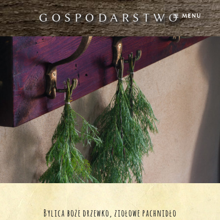
Przejdź
GOSPODARSTWO
MENU
do
treści
Bylica boże drzewko, ziołowe pachnidło