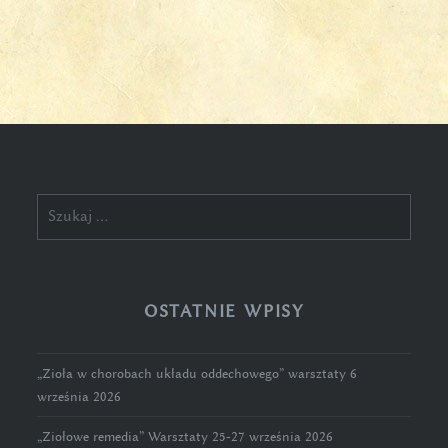
Szukaj:
OSTATNIE WPISY
„Zioła w chorobach układu oddechowego” warsztaty 6
września 2026
„Ziołowe remedia” Warsztaty 25-27 września 2026