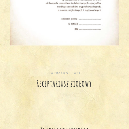
POPRZEDNI POST
Nawigacja
Receptariusz ziołowy
wpisu