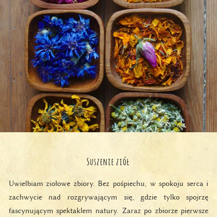
Suszenie ziół
Uwielbiam ziołowe zbiory. Bez pośpiechu, w spokoju serca i
zachwycie nad rozgrywającym się, gdzie tylko spojrzę
fascynującym spektaklem natury. Zaraz po zbiorze pierwsze