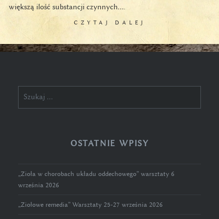
większą ilość substancji czynnych….
CZYTAJ DALEJ
Szukaj:
OSTATNIE WPISY
„Zioła w chorobach układu oddechowego” warsztaty 6
września 2026
„Ziołowe remedia” Warsztaty 25-27 września 2026