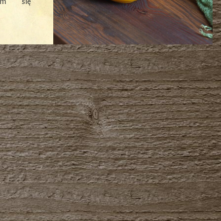
łam się
EJ