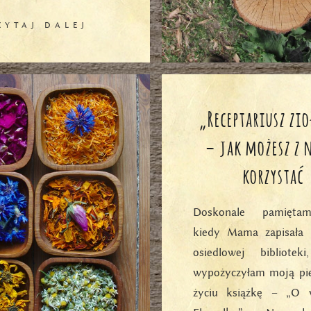
ZYTAJ DALEJ
„Receptariusz zi
– jak możesz z 
korzystać
Doskonale pamięta
kiedy Mama zapisała
osiedlowej bibliote
wypożyczyłam moją pi
życiu książkę – „O 