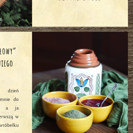
ołowy”
niego
m dzień
 mnie do
ki, a ja
erwszą w
wróbelku