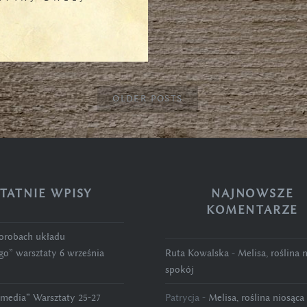
OLDER POSTS
TATNIE WPISY
NAJNOWSZE
KOMENTARZE
horobach układu
o” warsztaty 6 września
Ruta Kowalska
-
Melisa, roślina 
spokój
emedia” Warsztaty 25-27
Patrycja
-
Melisa, roślina niosąca