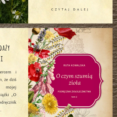
CZYTAJ DALEJ
edaży
ki
ercem i
, że dziś
ż mojej
siążki „O
dręcznik
.