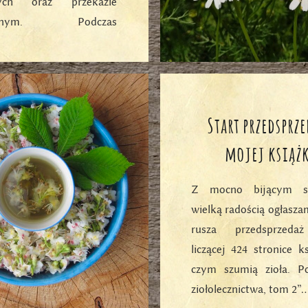
ych oraz przekazie
cyjnym. Podczas
owych warsztatów…
ZYTAJ DALEJ
Start przedsprz
mojej książ
Z mocno bijącym s
wielką radością ogłaszam
rusza przedsprzeda
liczącej 424 stronice k
czym szumią zioła. Po
ziołolecznictwa, tom 2”…