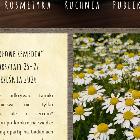
Kosmetyka
Kuchnia
Publi
ołowe remedia”
arsztaty 25-27
rześnia 2026
esz odkrywać tajniki
ecznictwa nie tylko
em, ale i sercem?
am po konkretną wiedzę
ną opartą na badaniach