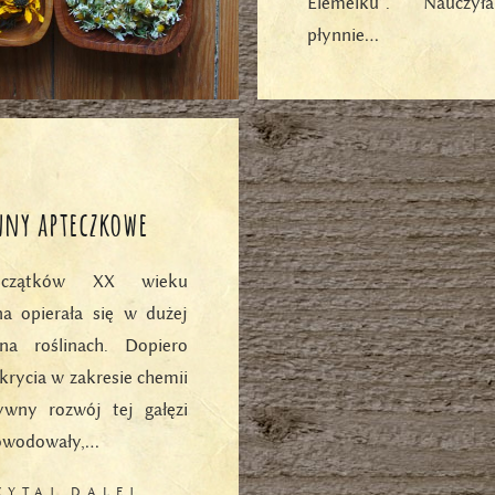
Elemelku”. Nauczy
płynnie…
CZYTAJ DAL
nny apteczkowe
czątków XX wieku
a opierała się w dużej
na roślinach. Dopiero
dkrycia w zakresie chemii
ywny rozwój tej gałęzi
owodowały,…
ZYTAJ DALEJ