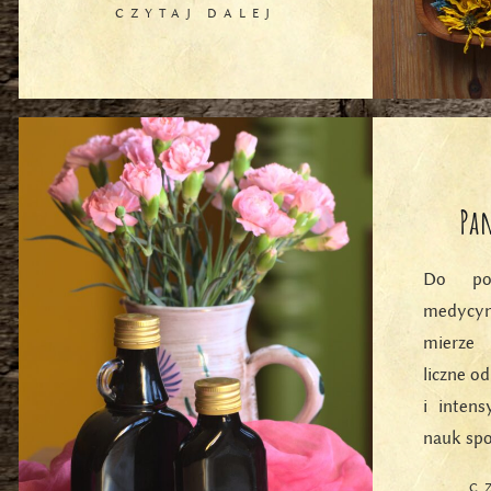
CZYTAJ DALEJ
Pa
Do po
medycyn
mierze 
liczne o
i intens
nauk sp
C