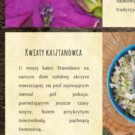
naukow
trady
trzydni
C
Kwiaty kasztanowca
U mojej babci Stanisławy na
samym dnie solidnej skrzyni
mieszczącej się pod zajmującym
niemal pół pokoju,
pamiętającym jeszcze czasy
wojny, łożem przykrytym
śnieżnobiałą, pachnącą
świeżością…