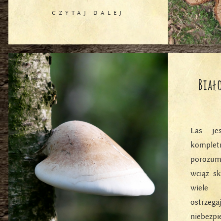
CZYTAJ DALEJ
Biał
Las je
komplet
porozum
wciąż s
wiele 
ostrzeg
niebezp