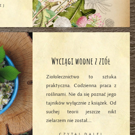
EJ
Wyciągi wodne z ziół
Ziołolecznictwo to sztuka
praktyczna. Codzienna praca z
roślinami. Nie da się poznać jego
tajników wyłącznie z książek. Od
suchej teorii jeszcze nikt
zielarzem nie został….
CZYTAJ DALEJ