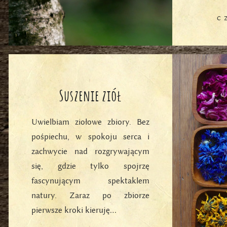
C
Suszenie ziół
Uwielbiam ziołowe zbiory. Bez
pośpiechu, w spokoju serca i
zachwycie nad rozgrywającym
się, gdzie tylko spojrzę
fascynującym spektaklem
natury. Zaraz po zbiorze
pierwsze kroki kieruję…