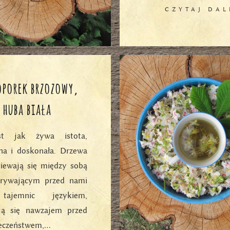
CZYTAJ DAL
oporek brzozowy,
huba biała
st jak żywa istota,
na i doskonała. Drzewa
iewają się między sobą
krywającym przed nami
tajemnic językiem,
ają się nawzajem przed
ieczeństwem,…