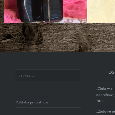
OS
Szukaj:
„Zioła w c
oddechoweg
2026
Polityka prywatności
„Ziołowe r