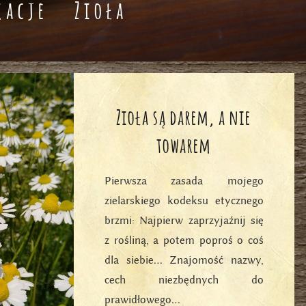
kacje
Zioła
Zioła są darem, a nie
towarem
Pierwsza zasada mojego
zielarskiego kodeksu etycznego
brzmi: Najpierw zaprzyjaźnij się
z rośliną, a potem poproś o coś
dla siebie… Znajomość nazwy,
cech niezbędnych do
prawidłowego…