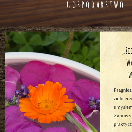
Gospodarstwo
„Zi
W
w
Pragni
ziołol
umysł
Zaprasz
praktycz